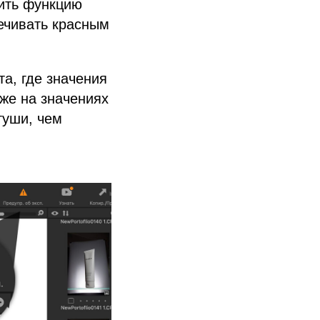
чить функцию
ечивать красным
а, где значения
уже на значениях
туши, чем