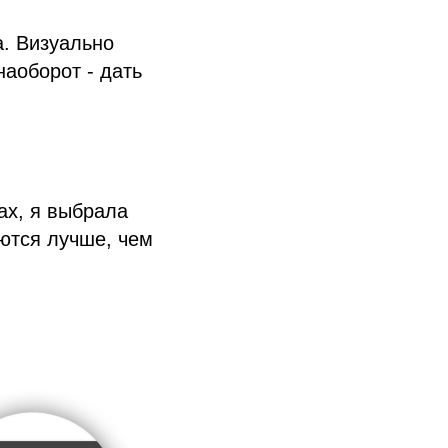
а. Визуально
наоборот - дать
ах, я выбрала
аются лучше, чем