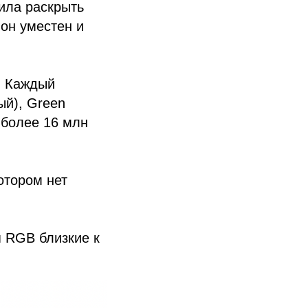
ила раскрыть
 он уместен и
. Каждый
ый), Green
 более 16 млн
отором нет
я RGB близкие к