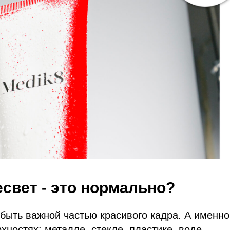
есвет - это нормально?
быть важной частью красивого кадра. А именно
хностях: металле, стекле, пластике, воде.